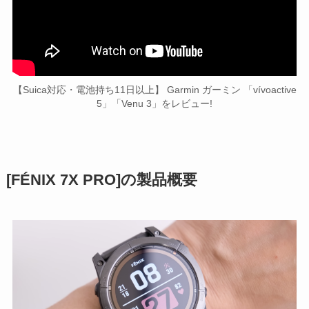
【Suica対応・電池持ち11日以上】 Garmin ガーミン 「vívoactive
5」「Venu 3」をレビュー!
[FÉNIX 7X PRO]の製品概要