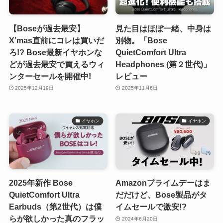
【Boseが過去最安】
見た目はほぼ一緒、中身は
X’mas直前にコレは買いだ
別物。「Bose
ろ!? Bose最新イヤホンな
QuietComfort Ultra
どが過去最安で買えるウィ
Headphones (第２世代)」
ンターセールを開催中!
レビュー
2025年12月19日
2025年11月6日
イヤホン
イヤホン
2025年新作 Bose
Amazonプライムデーはま
QuietComfort Ultra
だだけど、Bose製品がタ
Earbuds（第2世代）は僕
イムセールで激安!?
らが欲しかった真のフラッ
2024年6月20日